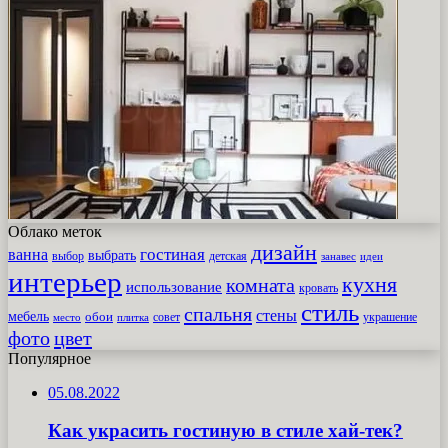
Облако меток
дизайн
гостиная
ванна
выбрать
выбор
детская
идеи
занавес
интерьер
кухня
комната
использование
кровать
стиль
спальня
стены
мебель
обои
совет
место
плитка
украшение
фото
цвет
Популярное
05.08.2022
Как украсить гостиную в стиле хай-тек?