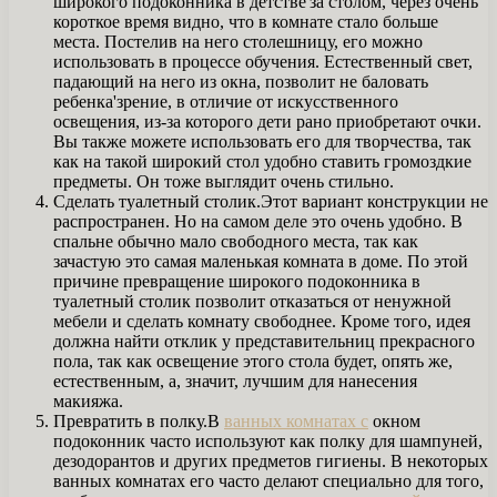
широкого подоконника в детстве'за столом, через очень
короткое время видно, что в комнате стало больше
места. Постелив на него столешницу, его можно
использовать в процессе обучения. Естественный свет,
падающий на него из окна, позволит не баловать
ребенка'зрение, в отличие от искусственного
освещения, из-за которого дети рано приобретают очки.
Вы также можете использовать его для творчества, так
как на такой широкий стол удобно ставить громоздкие
предметы. Он тоже выглядит очень стильно.
Сделать туалетный столик.Этот вариант конструкции не
распространен. Но на самом деле это очень удобно. В
спальне обычно мало свободного места, так как
зачастую это самая маленькая комната в доме. По этой
причине превращение широкого подоконника в
туалетный столик позволит отказаться от ненужной
мебели и сделать комнату свободнее. Кроме того, идея
должна найти отклик у представительниц прекрасного
пола, так как освещение этого стола будет, опять же,
естественным, а, значит, лучшим для нанесения
макияжа.
Превратить в полку.В
ванных комнатах с
окном
подоконник часто используют как полку для шампуней,
дезодорантов и других предметов гигиены. В некоторых
ванных комнатах его часто делают специально для того,