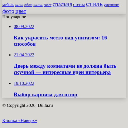
стиль
спальня
стены
мебель
обои
совет
место
плитка
украшение
фото
цвет
Популярное
08.09.2022
Как украсить место над унитазом: 16
способов
21.04.2022
Дверь между комнатами не должна быть
скучной — интересные идеи интерьера
19.10.2022
Выбор карниза для штор
© Copyright 2026, Dulfa.ru
Кнопка «Наверх»