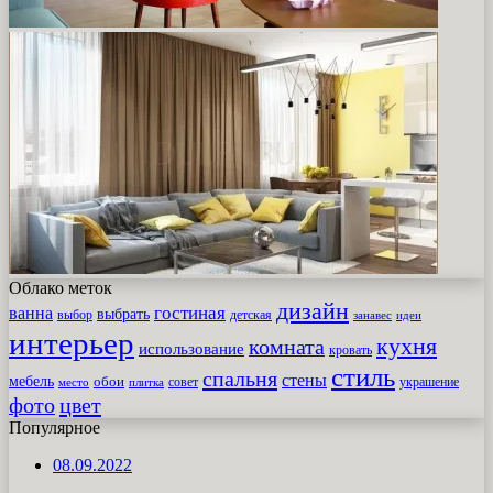
Облако меток
дизайн
гостиная
ванна
выбрать
выбор
детская
идеи
занавес
интерьер
кухня
комната
использование
кровать
стиль
спальня
стены
мебель
обои
совет
место
плитка
украшение
фото
цвет
Популярное
08.09.2022