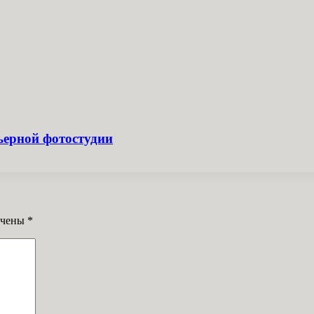
ьерной фотостудии
ечены
*