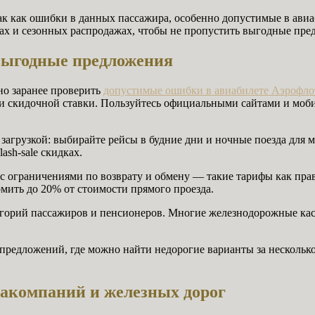
так как ошибки в данных пассажира, особенно допустимые в ави
ах и сезонных распродажах, чтобы не пропустить выгодные пре
 выгодные предложения
но заранее проверить
допустимые ошибки в авиабилете Аэрофло
тери скидочной ставки. Пользуйтесь официальными сайтами и м
 загрузкой: выбирайте рейсы в будние дни и ночные поезда для 
sh-sale скидках.
 с ограничениями по возврату и обмену — такие тарифы как пр
мить до 20% от стоимости прямого проезда.
горий пассажиров и пенсионеров. Многие железнодорожные касс
e предложений, где можно найти недорогие варианты за нескольк
иакомпаний и железных дорог