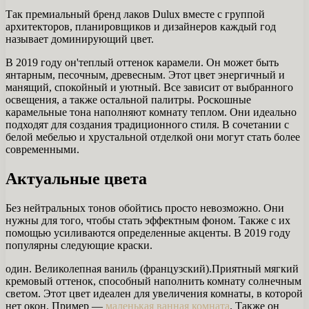
Так премиальный бренд лаков Dulux вместе с группой
архитекторов, планировщиков и дизайнеров каждый год
называет доминирующий цвет.
В 2019 году он'теплый оттенок карамели. Он может быть
янтарным, песочным, древесным. Этот цвет энергичный и
манящий, спокойный и уютный. Все зависит от выбранного
освещения, а также остальной палитры. Роскошные
карамельные тона наполняют комнату теплом. Они идеально
подходят для создания традиционного стиля. В сочетании с
белой мебелью и хрустальной отделкой они могут стать более
современными.
Актуальные цвета
Без нейтральных тонов обойтись просто невозможно. Они
нужны для того, чтобы стать эффектным фоном. Также с их
помощью усиливаются определенные акценты. В 2019 году
популярны следующие краски.
один. Великолепная ваниль (французский).Приятный мягкий
кремовый оттенок, способный наполнить комнату солнечным
светом. Этот цвет идеален для увеличения комнаты, в которой
нет окон. Пример —
маленькая ванная комната
. Также он