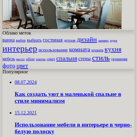
Облако меток
дизайн
гостиная
ванна
выбрать
выбор
детская
идеи
занавес
интерьер
кухня
комната
использование
кровать
стиль
спальня
стены
мебель
обои
совет
место
плитка
украшение
фото
цвет
Популярное
08.07.2024
Как создать уют в маленькой спальне в
стиле минимализм
15.12.2021
Использование мебели в интерьере в черно-
белую полоску