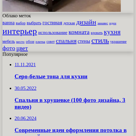
Облако меток
дизайн
гостиная
ванна
выбрать
выбор
детская
идеи
занавес
интерьер
кухня
комната
использование
кровать
стиль
спальня
стены
мебель
обои
совет
место
плитка
украшение
фото
цвет
Популярное
11.11.2021
Серо-белые тона для кухни
30.05.2022
Спальня в хрущевке (100 фото дизайна, 3
видео)
20.06.2024
Современные идеи оформления потолка в