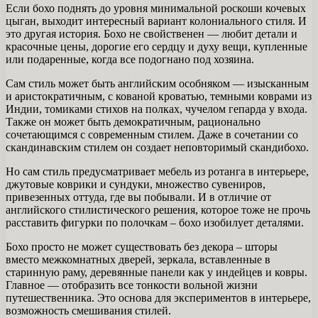
Если бохо поднять до уровня минимальной роскоши кочевых
цыган, выходит интересный вариант колониального стиля. И
это другая история. Бохо не свойственен — ​​любит детали и
красочные цены, дорогие его сердцу и духу вещи, купленные
или подаренные, когда все подогнано под хозяина.
Сам стиль может быть английским особняком — изысканным
и аристократичным, с кованой кроватью, темными коврами из
Индии, томиками стихов на полках, чучелом гепарда у входа.
Также он может быть демократичным, рационально
сочетающимся с современным стилем. Даже в сочетании со
скандинавским стилем он создает неповторимый скандибохо.
Но сам стиль предусматривает мебель из ротанга в интерьере,
джутовые коврики и сундуки, множество сувениров,
привезенных оттуда, где вы побывали. И в отличие от
английского стилистического решения, которое тоже не прочь
расставить фигурки по полочкам – бохо изобилует деталями.
Бохо просто не может существовать без декора – шторы
вместо межкомнатных дверей, зеркала, вставленные в
старинную раму, деревянные панели как у индейцев и ковры.
Главное — отобразить все тонкости вольной жизни
путешественника. Это основа для экспериментов в интерьере,
возможность смешивания стилей.