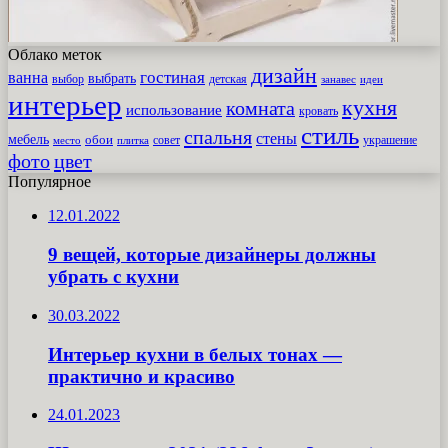
Облако меток
дизайн
гостиная
ванна
выбрать
выбор
детская
идеи
занавес
интерьер
кухня
комната
использование
кровать
стиль
спальня
стены
мебель
обои
совет
место
плитка
украшение
фото
цвет
Популярное
12.01.2022
9 вещей, которые дизайнеры должны
убрать с кухни
30.03.2022
Интерьер кухни в белых тонах —
практично и красиво
24.01.2023