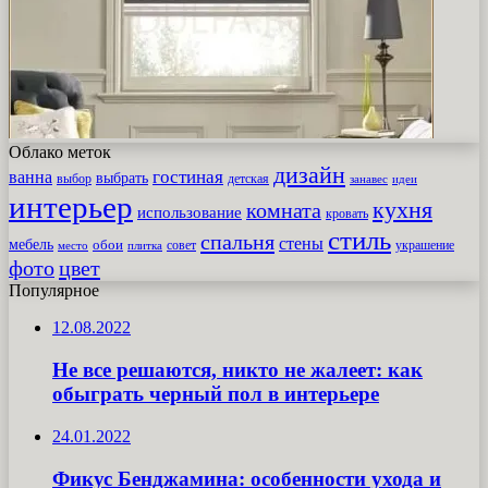
Облако меток
дизайн
гостиная
ванна
выбрать
выбор
детская
идеи
занавес
интерьер
кухня
комната
использование
кровать
стиль
спальня
стены
мебель
обои
совет
место
плитка
украшение
фото
цвет
Популярное
12.08.2022
Не все решаются, никто не жалеет: как
обыграть черный пол в интерьере
24.01.2022
Фикус Бенджамина: особенности ухода и