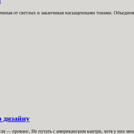
ачиная от светлых и заканчивая насыщенными тонами. Объединяет
о дизайну
ля — прованс. Не путать с американским кантри, хотя у них мно