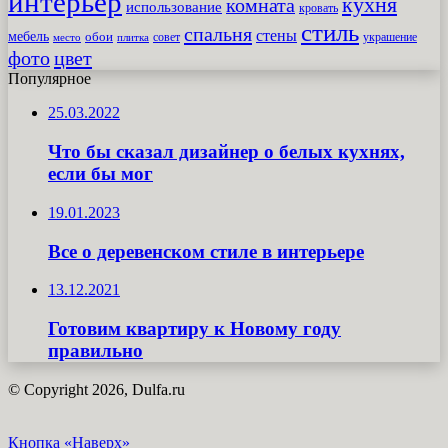
интерьер
кухня
комната
использование
кровать
стиль
спальня
стены
мебель
обои
совет
место
плитка
украшение
фото
цвет
Популярное
25.03.2022
Что бы сказал дизайнер о белых кухнях,
если бы мог
19.01.2023
Все о деревенском стиле в интерьере
13.12.2021
Готовим квартиру к Новому году
правильно
© Copyright 2026, Dulfa.ru
Кнопка «Наверх»