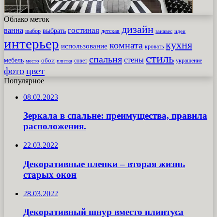
Облако меток
дизайн
гостиная
ванна
выбрать
выбор
детская
идеи
занавес
интерьер
кухня
комната
использование
кровать
стиль
спальня
стены
мебель
обои
совет
место
плитка
украшение
фото
цвет
Популярное
08.02.2023
Зеркала в спальне: преимущества, правила
расположения.
22.03.2022
Декоративные пленки – вторая жизнь
старых окон
28.03.2022
Декоративный шнур вместо плинтуса