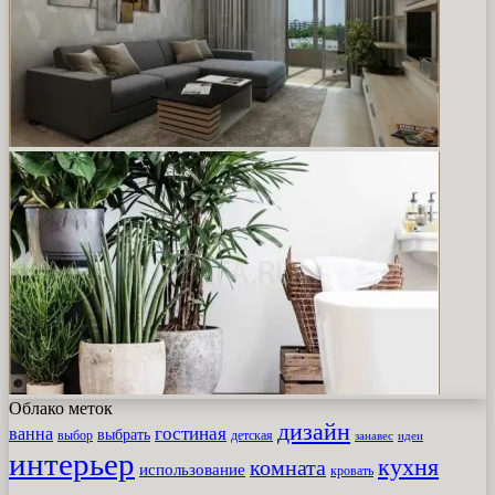
Облако меток
дизайн
гостиная
ванна
выбрать
выбор
детская
идеи
занавес
интерьер
кухня
комната
использование
кровать