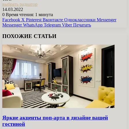
выбрать радиатор
14.03.2022
0
Время чтения: 1 минута
Facebook
X
Pinterest
Вконтакте
Одноклассники
Messenger
Messenger
WhatsApp
Telegram
Viber
Печатать
ПОХОЖИЕ СТАТЬИ
Яркие акценты поп-арта в дизайне вашей
гостиной