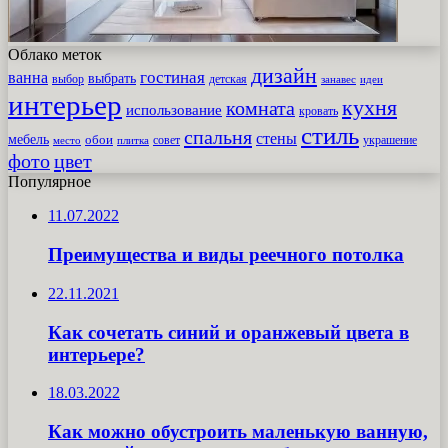
Облако меток
дизайн
гостиная
ванна
выбрать
выбор
детская
идеи
занавес
интерьер
кухня
комната
использование
кровать
стиль
спальня
стены
мебель
обои
совет
место
плитка
украшение
фото
цвет
Популярное
11.07.2022
Преимущества и виды реечного потолка
22.11.2021
Как сочетать синий и оранжевый цвета в
интерьере?
18.03.2022
Как можно обустроить маленькую ванную,