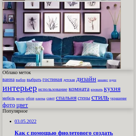
Облако меток
дизайн
гостиная
ванна
выбрать
выбор
детская
идеи
занавес
интерьер
кухня
комната
использование
кровать
стиль
спальня
стены
мебель
обои
совет
место
плитка
украшение
фото
цвет
Популярное
03.05.2022
Как с помощью фиолетового создать