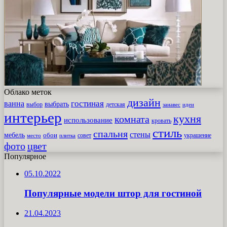
Облако меток
дизайн
гостиная
ванна
выбрать
выбор
детская
идеи
занавес
интерьер
кухня
комната
использование
кровать
стиль
спальня
стены
мебель
обои
совет
место
плитка
украшение
фото
цвет
Популярное
05.10.2022
Популярные модели штор для гостиной
21.04.2023