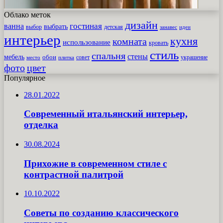
Облако меток
дизайн
гостиная
ванна
выбрать
выбор
детская
идеи
занавес
интерьер
кухня
комната
использование
кровать
стиль
спальня
стены
мебель
обои
совет
место
плитка
украшение
фото
цвет
Популярное
28.01.2022
Современный итальянский интерьер,
отделка
30.08.2024
Прихожие в современном стиле с
контрастной палитрой
10.10.2022
Советы по созданию классического