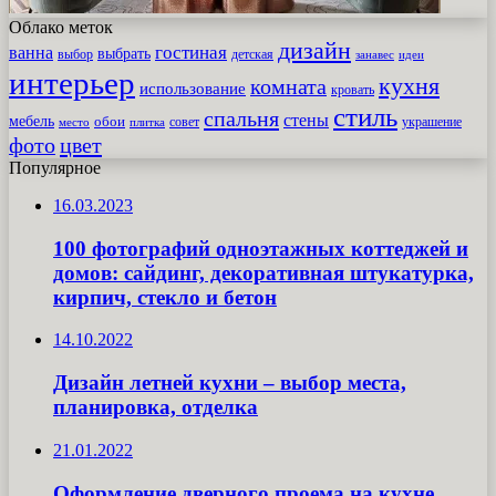
Облако меток
дизайн
гостиная
ванна
выбрать
выбор
детская
идеи
занавес
интерьер
кухня
комната
использование
кровать
стиль
спальня
стены
мебель
обои
совет
место
плитка
украшение
фото
цвет
Популярное
16.03.2023
100 фотографий одноэтажных коттеджей и
домов: сайдинг, декоративная штукатурка,
кирпич, стекло и бетон
14.10.2022
Дизайн летней кухни – выбор места,
планировка, отделка
21.01.2022
Оформление дверного проема на кухне