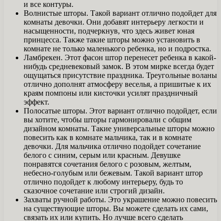
и все контуры.
Волнистые шторы. Такой вариант отлично подойдет для
комнаты девочки. Они добавят интерьеру легкости и
насыщенности, подчеркнув, что здесь живет юная
принцесса. Также такие шторы можно установить в
комнате не только маленького ребенка, но и подростка.
Ламбрекен. Этот фасон штор перенесет ребенка в какой-
нибудь средневековый замок. В этом мирке всегда будет
ощущаться присутствие праздника. Треугольные воланы
отлично дополнят атмосферу веселья, а пришитые к их
краям помпоны или кисточки усилят праздничный
эффект.
Полосатые шторы. Этот вариант отлично подойдет, если
вы хотите, чтобы шторы гармонировали с общим
дизайном комнаты. Такие универсальные шторы можно
повесить как в комнате мальчика, так и в комнате
девочки. Для мальчика отлично подойдет сочетание
белого с синим, серым или красным. Девушке
понравятся сочетания белого с розовым, желтым,
небесно-голубым или бежевым. Такой вариант штор
отлично подойдет к любому интерьеру, будь то
сказочное сочетание или строгий дизайн.
Захваты ручной работы. Это украшение можно повесить
на существующие шторы. Вы можете сделать их сами,
связать их или купить. Но лучше всего сделать