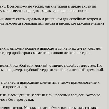
вку. Всевозможные узоры, мягкие ткани и яркие акценты
, как известно, придают характер и оригинальность.
ик может стать идеальным решением для семейных встреч и
а захочется возвращаться вновь и вновь, где каждый элемент
енки, напоминающие о природе и солнечных лугах, создают
ерьер дробь ярких моментов, словно легкий ветерок,
бледный голубой или мятный, отлично подойдут для стен. Их
енты, например, глубокий терракотовый или нежный кремовый.
бы привнести природные элементы, а также прикосновение к
ого пространства.
елтый, насыщенный зеленый или небесный голубой, которые
юта без перегрузки.
ством жизни. Каждая окраска будет радовать глаз, создавая