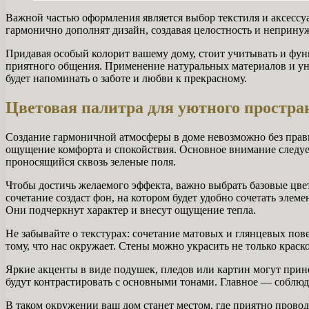
Важной частью оформления является выбор текстиля и аксессуа
гармонично дополнят дизайн, создавая целостность и непринуж
Придавая особый колорит вашему дому, стоит учитывать и фун
приятного общения. Применение натуральных материалов и уник
будет напоминать о заботе и любви к прекрасному.
Цветовая палитра для уютного простра
Создание гармоничной атмосферы в доме невозможно без прав
ощущение комфорта и спокойствия. Основное внимание следует
проносящийся сквозь зеленые поля.
Чтобы достичь желаемого эффекта, важно выбрать базовые цве
сочетание создаст фон, на котором будет удобно сочетать эле
Они подчеркнут характер и внесут ощущение тепла.
Не забывайте о текстурах: сочетание матовых и глянцевых пов
тому, что нас окружает. Стены можно украсить не только краск
Яркие акценты в виде подушек, пледов или картин могут прин
будут контрастировать с основными тонами. Главное — соблюда
В таком окружении ваш дом станет местом, где приятно проводи