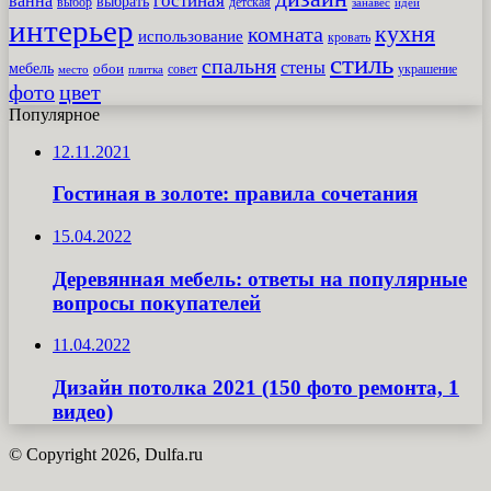
гостиная
ванна
выбрать
выбор
детская
идеи
занавес
интерьер
кухня
комната
использование
кровать
стиль
спальня
стены
мебель
обои
совет
место
плитка
украшение
фото
цвет
Популярное
12.11.2021
Гостиная в золоте: правила сочетания
15.04.2022
Деревянная мебель: ответы на популярные
вопросы покупателей
11.04.2022
Дизайн потолка 2021 (150 фото ремонта, 1
видео)
© Copyright 2026, Dulfa.ru