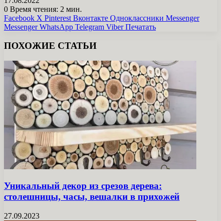
17.08.2022
0
Время чтения: 2 мин.
Facebook
X
Pinterest
Вконтакте
Одноклассники
Messenger
Messenger
WhatsApp
Telegram
Viber
Печатать
ПОХОЖИЕ СТАТЬИ
Уникальный декор из срезов дерева:
столешницы, часы, вешалки в прихожей
27.09.2023