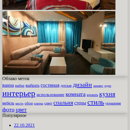
Облако меток
дизайн
гостиная
ванна
выбрать
выбор
детская
идеи
занавес
интерьер
кухня
комната
использование
кровать
стиль
спальня
стены
мебель
обои
совет
место
плитка
украшение
фото
цвет
Популярное
22.10.2021