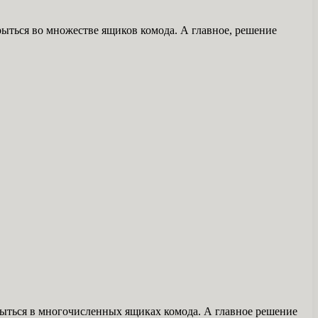
 рыться во множестве ящиков комода. А главное, решение
 рыться в многочисленных ящиках комода. А главное решение