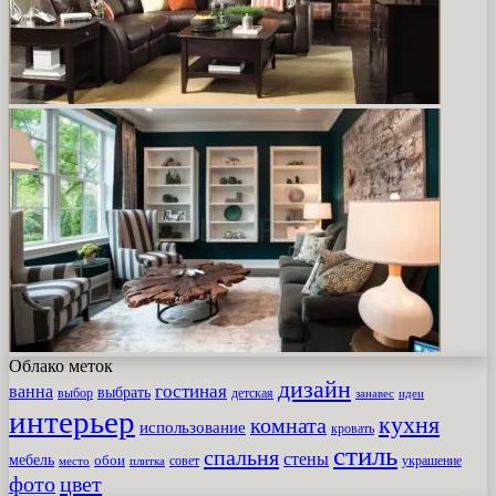
Облако меток
дизайн
гостиная
ванна
выбрать
выбор
детская
идеи
занавес
интерьер
кухня
комната
использование
кровать
стиль
спальня
стены
мебель
обои
совет
место
плитка
украшение
фото
цвет