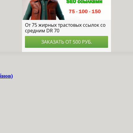
йнов)