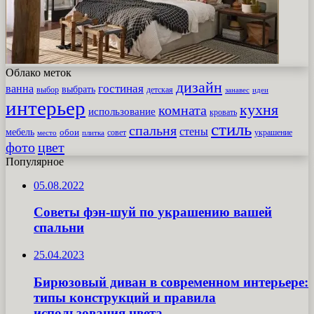
Облако меток
дизайн
гостиная
ванна
выбрать
выбор
детская
идеи
занавес
интерьер
кухня
комната
использование
кровать
стиль
спальня
стены
мебель
обои
совет
место
плитка
украшение
фото
цвет
Популярное
05.08.2022
Советы фэн-шуй по украшению вашей
спальни
25.04.2023
Бирюзовый диван в современном интерьере:
типы конструкций и правила
использования цвета