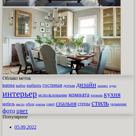
Облако меток
дизайн
гостиная
ванна
выбрать
выбор
детская
идеи
занавес
интерьер
кухня
комната
использование
кровать
стиль
спальня
стены
мебель
обои
совет
место
плитка
украшение
фото
цвет
Популярное
05.09.2022