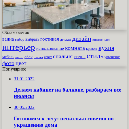
Облако меток
дизайн
гостиная
ванна
выбрать
выбор
детская
идеи
занавес
интерьер
кухня
комната
использование
кровать
стиль
спальня
стены
мебель
обои
совет
место
плитка
украшение
фото
цвет
Популярное
31.01.2022
Делаем кабинет на балконе, разбираем все
нюансы
30.05.2022
Готовимся к лету: несколько советов по
украшению дома