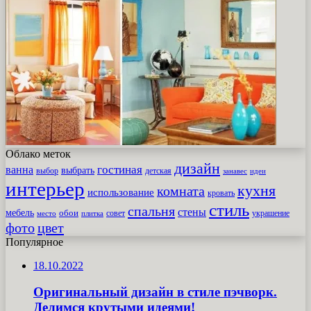
Облако меток
дизайн
гостиная
ванна
выбрать
выбор
детская
идеи
занавес
интерьер
кухня
комната
использование
кровать
стиль
спальня
стены
мебель
обои
совет
место
плитка
украшение
фото
цвет
Популярное
18.10.2022
Оригинальный дизайн в стиле пэчворк.
Делимся крутыми идеями!