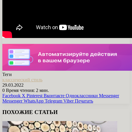
Теги
классический стиль
29.03.2022
0
Время чтения: 2 мин.
Facebook
X
Pinterest
Вконтакте
Одноклассники
Messenger
Messenger
WhatsApp
Telegram
Viber
Печатать
ПОХОЖИЕ СТАТЬИ