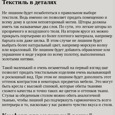
Текстиль в деталях
Не лишним будет позаботиться о правильном выборе
текстиля. Ведь именно он позволяет придать помещению и
всему дому в целом неповторимый мотив. Шторы должны
иметь так называемые два слоя. По сути, это легкие шторы из
прозрачного и воздушного тюля. На втором ярусе их можно
прикрыть портьерами из более плотного материала, например
бархата или даже шелка. В этом случае не лишним будет
выбрать более натуральный цвет, например морскую волну
или коралловый. Не лишним будет добавить обрамление или
украшение в виде узоров по всему полотну, выполненных
золотыми нитями.
Такой маленький и очень незаметный на первый взгляд шаг
позволит придать текстильным изделиям очень вызывающий
и роскошный вид. При этом не лишним будет дополнить этот
оттенок контрастом в некоторых предметах мебели. Это могут
быть кресла с высокой спинкой, которые обиты тканями
схожего качества и точно таких же цветов и оттенков ткани.
Стулья за обеденным столом можно обить аналогичной
тканью, чтобы лишний раз подчеркнуть гармоничность всего
интерьера и то, насколько у вас развито чувство вкуса и стиля.