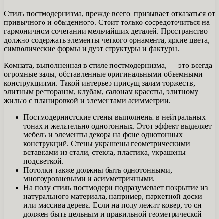
Стиль постмодернизма, прежде всего, призывает отказаться от
привычного и обыденного. Стоит только сосредоточиться на
гармоничном сочетании мельчайших деталей. Пространство
должно содержать элементы четкого орнамента, яркие цвета,
символические формы и дуэт структуры и фактуры.
Комната, выполненная в стиле постмодернизма, — это всегда
огромные залы, обставленные оригинальными объемными
конструкциями. Такой интерьер присущ залам торжеств,
элитным ресторанам, клубам, салонам красоты, элитному
жилью с планировкой и элементами асимметрии.
Постмодернистские стены выполнены в нейтральных
тонах и желательно однотонных. Этот эффект выделяет
мебель и элементы декора на фоне однотонных
конструкций. Стены украшены геометрическими
вставками из стали, стекла, пластика, украшены
подсветкой.
Потолки также должны быть однотонными,
многоуровневыми и асимметричными.
На полу стиль постмодерн подразумевает покрытие из
натурального материала, например, паркетной доски
или массива дерева. Если на полу лежит ковер, то он
должен быть цельным и правильной геометрической