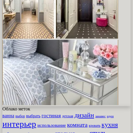
Облако меток
дизайн
гостиная
ванна
выбрать
выбор
детская
идеи
занавес
интерьер
кухня
комната
использование
кровать
стиль