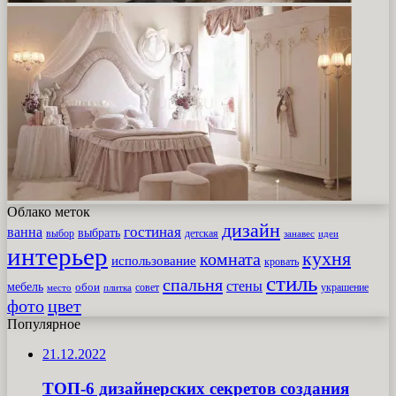
Облако меток
дизайн
гостиная
ванна
выбрать
выбор
детская
идеи
занавес
интерьер
кухня
комната
использование
кровать
стиль
спальня
стены
мебель
обои
совет
место
плитка
украшение
фото
цвет
Популярное
21.12.2022
ТОП-6 дизайнерских секретов создания