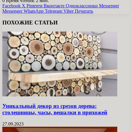
0
Время чтения: 2 мин.
Facebook
X
Pinterest
Вконтакте
Одноклассники
Messenger
Messenger
WhatsApp
Telegram
Viber
Печатать
ПОХОЖИЕ СТАТЬИ
Уникальный декор из срезов дерева:
столешницы, часы, вешалки в прихожей
27.09.2023