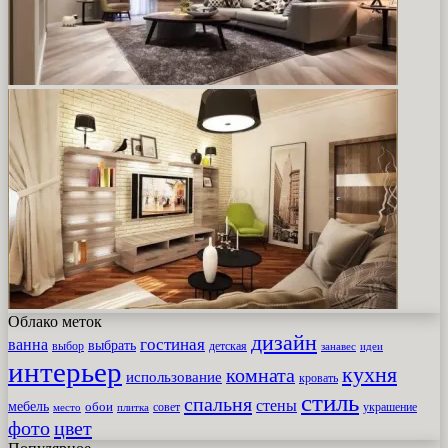
Облако меток
дизайн
гостиная
ванна
выбрать
выбор
детская
идеи
занавес
интерьер
кухня
комната
использование
кровать
стиль
спальня
стены
мебель
обои
совет
место
плитка
украшение
фото
цвет