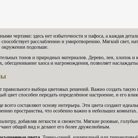
ьными чертами: здесь нет избыточности и пафоса, а каждая дет
е способствует расслаблению и умиротворению. Мягкий свет, н
м окружении подольше.
ельных тонов и природных материалов. Дерево, лен, хлопок и ка
х, обесценивание хаоса и нагромождения, позволяет наслаждать
ры
 правильного выбора цветовых решений. Важно создать такую п
ый цвет способен передать определённое настроение, и его вли
ще всего составляют основу интерьера. Эти цвета создают идеал
рению пространства, что особенно важно в небольших комнатах.
литру, добавляя легкости и свежести. Мягкие розовые, голубые
ягчают общий вид и делают его более дружелюбным.
насыщенные цвета
. Темно-синий, изумрудный или терракотовы