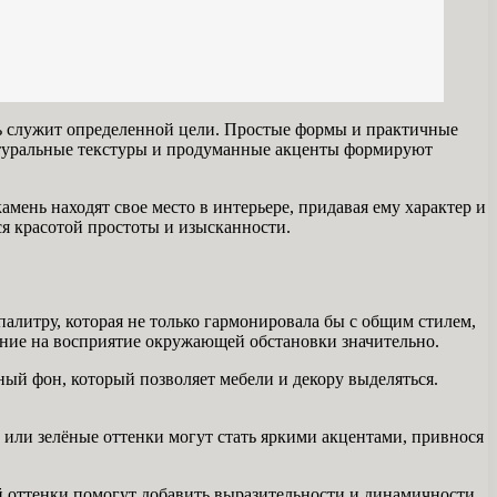
аль служит определенной цели. Простые формы и практичные
атуральные текстуры и продуманные акценты формируют
мень находят свое место в интерьере, придавая ему характер и
ся красотой простоты и изысканности.
алитру, которая не только гармонировала бы с общим стилем,
яние на восприятие окружающей обстановки значительно.
ьный фон, который позволяет мебели и декору выделяться.
 или зелёные оттенки могут стать яркими акцентами, привнося
й оттенки помогут добавить выразительности и динамичности.