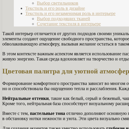
Выбор светильников
Текстиль и его роль в дизайне
Текстиль и его незаменимая роль в интерьере
Выбор подходящих тканей
Сочетание текстиля в интерьере
Такой интерьер отличается от других подходов своими уникал
элементы создают ощущение свободного пространства, которо
обволакивающую атмосферу, вызывая желание остаться в тако
В этом контексте важным аспектом является использование паст
живую энергию. Такая среда вдохновляет на творчество и отды
Цветовая палитра для уютной атмосфе
Формирование комфортного пространства зависит во многом от
но и способствовала бы ощущению тепла и расслабления. Кажд
Нейтральные оттенки
, такие как белый, серый и бежевый, ча
Кроме того, нейтральная база способствует визуальному расши
Вместе с тем,
пастельные тона
отлично дополняют основную па
в обстановку нотки нежности и уюта. Эти цвета визуально см
Для создания акцентов также уместно использовать
глубокие 