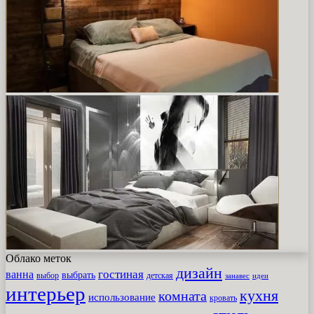
Облако меток
дизайн
гостиная
ванна
выбрать
выбор
детская
идеи
занавес
интерьер
кухня
комната
использование
кровать