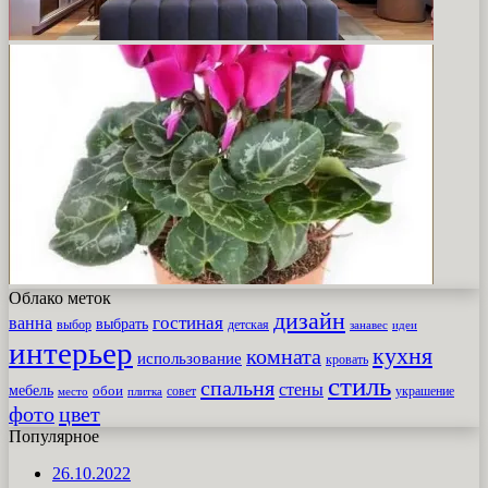
Облако меток
дизайн
гостиная
ванна
выбрать
выбор
детская
идеи
занавес
интерьер
кухня
комната
использование
кровать
стиль
спальня
стены
мебель
обои
совет
место
плитка
украшение
фото
цвет
Популярное
26.10.2022