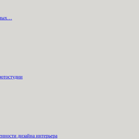
одных…
фотостудии
енности дизайна интерьера