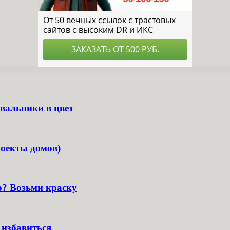
вальники в цвет
роекты домов)
р? Возьми краску
 избавиться