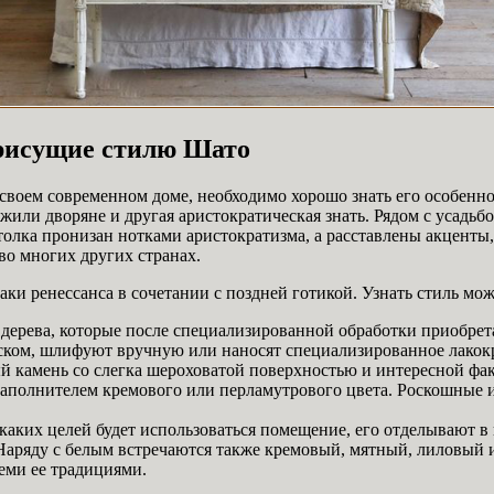
присущие стилю Шато
своем современном доме, необходимо хорошо знать его особенно
м жили дворяне и другая аристократическая знать. Рядом с усад
отолка пронизан нотками аристократизма, а расставлены акцент
во многих других странах.
ки ренессанса в сочетании с поздней готикой. Узнать стиль мо
ерева, которые после специализированной обработки приобретаю
ском, шлифуют вручную или наносят специализированное лакок
 камень со слегка шероховатой поверхностью и интересной факту
наполнителем кремового или перламутрового цвета. Роскошные 
я каких целей будет использоваться помещение, его отделывают в
аряду с белым встречаются также кремовый, мятный, лиловый и 
еми ее традициями.