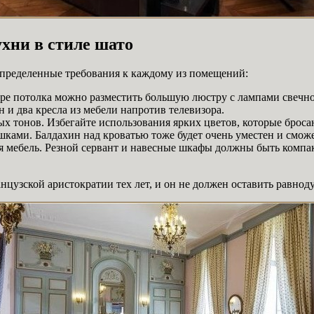
хни в стиле шато
 определенные требования к каждому из помещений:
тре потолка можно разместить большую люстру с лампами свечн
 и два кресла из мебели напротив телевизора.
ых тонов. Избегайте использования ярких цветов, которые броса
ками. Балдахин над кроватью тоже будет очень уместен и сможе
ая мебель. Резной сервант и навесные шкафы должны быть компа
цузской аристократии тех лет, и он не должен оставить равнод