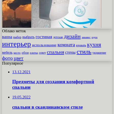
Облако меток
дизайн
гостиная
ванна
выбрать
выбор
детская
идеи
занавес
интерьер
кухня
комната
использование
кровать
стиль
спальня
стены
мебель
обои
совет
место
плитка
украшение
фото
цвет
Популярное
13.12.2021
Предметы для создания комфортной
спальни
19.05.2022
спальня в скандинавском стиле