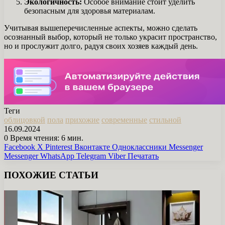
Экологичность:
Особое внимание стоит уделить
безопасным для здоровья материалам.
Учитывая вышеперечисленные аспекты, можно сделать
осознанный выбор, который не только украсит пространство,
но и прослужит долго, радуя своих хозяев каждый день.
Теги
облицовкой
пола
прихожие
современные
стильной
16.09.2024
0
Время чтения: 6 мин.
Facebook
X
Pinterest
Вконтакте
Одноклассники
Messenger
Messenger
WhatsApp
Telegram
Viber
Печатать
ПОХОЖИЕ СТАТЬИ