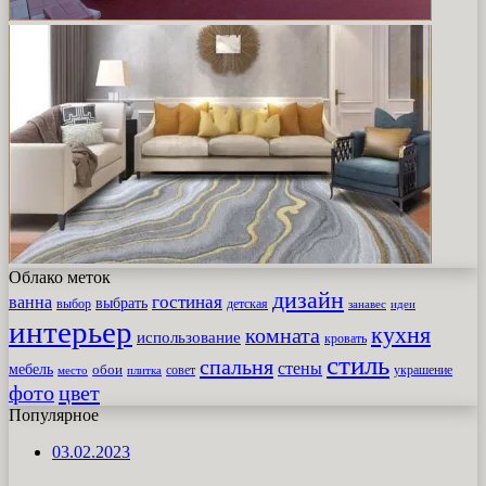
Облако меток
дизайн
гостиная
ванна
выбрать
выбор
детская
идеи
занавес
интерьер
кухня
комната
использование
кровать
стиль
спальня
стены
мебель
обои
совет
место
плитка
украшение
фото
цвет
Популярное
03.02.2023