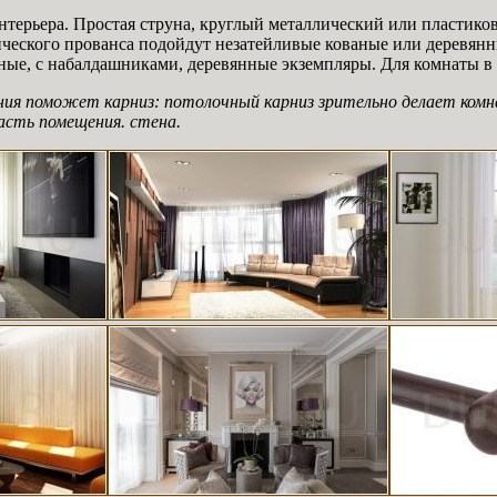
терьера. Простая струна, круглый металлический или пластико
ческого прованса подойдут незатейливые кованые или деревянны
ые, с набалдашниками, деревянные экземпляры. Для комнаты в 
ия поможет карниз: потолочный карниз зрительно делает комна
часть помещения. стена.