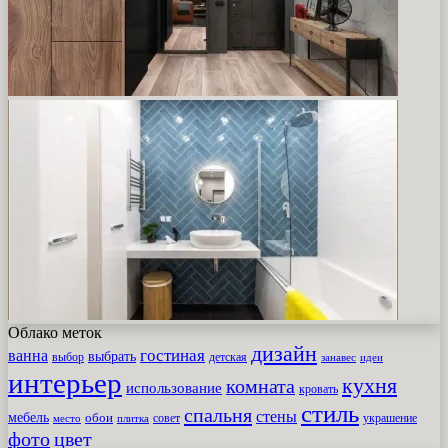
Облако меток
дизайн
гостиная
ванна
выбрать
выбор
детская
идеи
занавес
интерьер
кухня
комната
использование
кровать
стиль
спальня
стены
мебель
обои
совет
место
плитка
украшение
фото
цвет