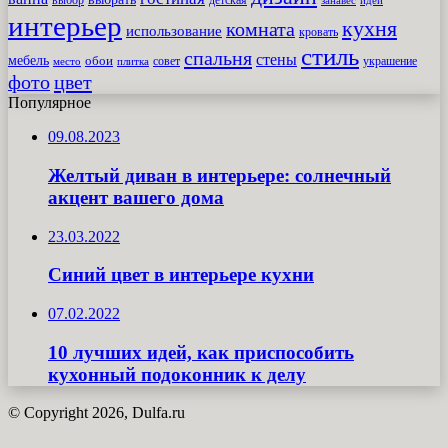
выбор
детская
идеи
занавес
интерьер
кухня
комната
использование
кровать
стиль
спальня
стены
мебель
обои
совет
место
плитка
украшение
фото
цвет
Популярное
09.08.2023
Желтый диван в интерьере: солнечный
акцент вашего дома
23.03.2022
Синий цвет в интерьере кухни
07.02.2022
10 лучших идей, как приспособить
кухонный подоконник к делу
© Copyright 2026, Dulfa.ru