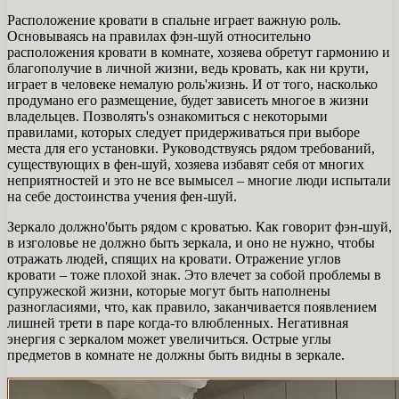
Расположение кровати в спальне играет важную роль.
Основываясь на правилах фэн-шуй относительно
расположения кровати в комнате, хозяева обретут гармонию и
благополучие в личной жизни, ведь кровать, как ни крути,
играет в человеке немалую роль'жизнь. И от того, насколько
продумано его размещение, будет зависеть многое в жизни
владельцев. Позволять's ознакомиться с некоторыми
правилами, которых следует придерживаться при выборе
места для его установки. Руководствуясь рядом требований,
существующих в фен-шуй, хозяева избавят себя от многих
неприятностей и это не все вымысел – многие люди испытали
на себе достоинства учения фен-шуй.
Зеркало должно'быть рядом с кроватью. Как говорит фэн-шуй,
в изголовье не должно быть зеркала, и оно не нужно, чтобы
отражать людей, спящих на кровати. Отражение углов
кровати – тоже плохой знак. Это влечет за собой проблемы в
супружеской жизни, которые могут быть наполнены
разногласиями, что, как правило, заканчивается появлением
лишней трети в паре когда-то влюбленных. Негативная
энергия с зеркалом может увеличиться. Острые углы
предметов в комнате не должны быть видны в зеркале.