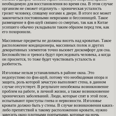
необходимую для восстановления во время сна. В этом случае
организм не сможет отдохнуть – хроническая усталость
грозит человеку, спящему ногами к двери. В итоге все может
закончиться постоянными неврозами и бессонницей. Такое
размещение в фэн-шуй связано со смертью, так как в Китае
усопшего обычно укладывали таким образом перед тем, как
его похоронили.
Массивные предметы не должны висеть над кроватью. Такое
расположение кондиционера, массивных полок и других
декоративных элементов точно вызовет дискомфорт для сна.
Беспокойство и тревога будут преследовать человека, а когда
он проснется, то тоже будет чувствовать усталость и
разбитость.
Изголовье нельзя устанавливать в районе окна. Это
недопустимо по фэн-шуй, потому что необходимая опора и
защита, роль которой зачастую выполняет стена, в данном
случае отсутствует. В результате неизбежны возникновение
проблем на работе, в личной жизни, а также возникновение
хронических заболеваний. Люди, которые спят в этой позе,
испытывают приступы гнева и нервозности. Изголовье
кровати должно быть у стены. В случае возникновения каких-
либо препятствий к такому расположению кровати, нужно
завесить окно плотными портьерами, которые на ночь