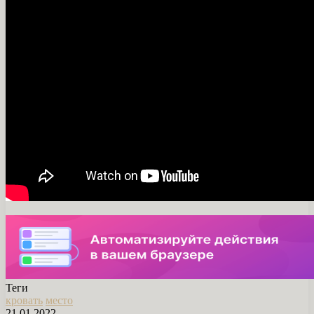
Теги
кровать
место
21.01.2022