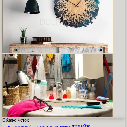
Облако меток
дизайн
гостиная
ванна
выбрать