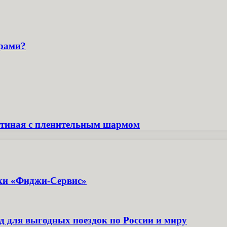
орами?
стиная с пленительным шармом
ики «Фиджи-Сервис»
д для выгодных поездок по России и миру