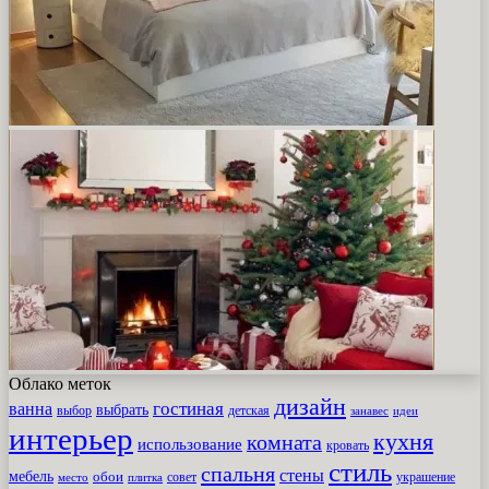
Облако меток
дизайн
гостиная
ванна
выбрать
выбор
детская
идеи
занавес
интерьер
кухня
комната
использование
кровать
стиль
спальня
стены
мебель
обои
совет
место
плитка
украшение