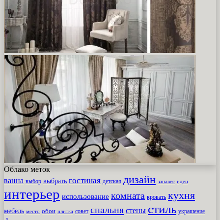
Облако меток
дизайн
гостиная
ванна
выбрать
выбор
детская
идеи
занавес
интерьер
кухня
комната
использование
кровать
стиль
спальня
стены
мебель
обои
совет
место
плитка
украшение