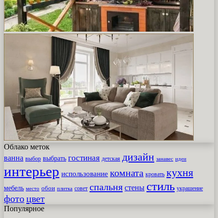
Облако меток
дизайн
гостиная
ванна
выбрать
выбор
детская
идеи
занавес
интерьер
кухня
комната
использование
кровать
стиль
спальня
стены
мебель
обои
совет
место
плитка
украшение
фото
цвет
Популярное